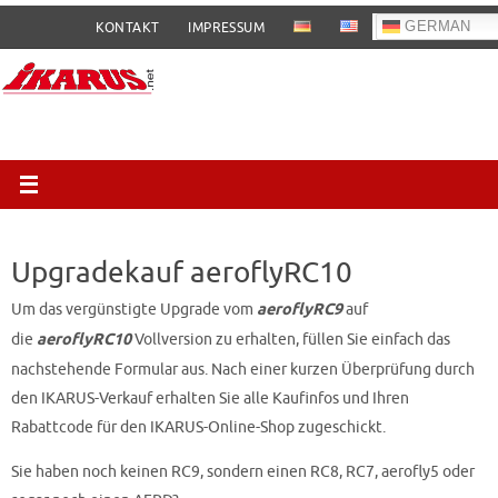
Zum
GERMAN
KONTAKT
IMPRESSUM
Inhalt
springen
Upgradekauf aeroflyRC10
Um das vergünstigte Upgrade vom
aeroflyRC9
auf
die
aeroflyRC10
Vollversion zu erhalten, füllen Sie einfach das
nachstehende Formular aus. Nach einer kurzen Überprüfung durch
den IKARUS-Verkauf erhalten Sie alle Kaufinfos und Ihren
Rabattcode für den IKARUS-Online-Shop zugeschickt.
Sie haben noch keinen RC9, sondern einen RC8, RC7, aerofly5 oder