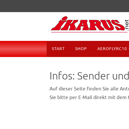
Zum
Inhalt
springen
Zum
START
SHOP
AEROFLYRC10
Inhalt
springen
Infos: Sender und
Auf dieser Seite finden Sie alle A
Sie bitte per E-Mail direkt mit dem