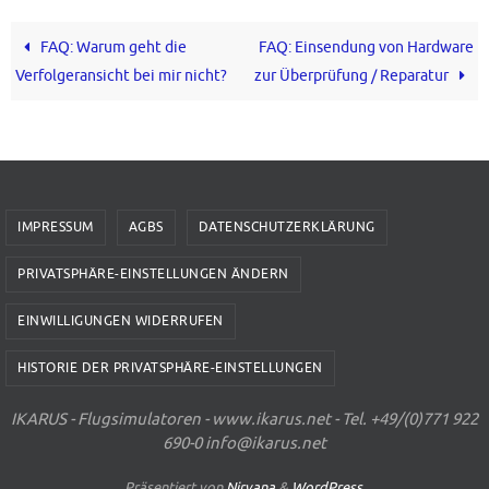
FAQ: Warum geht die
FAQ: Einsendung von Hardware
Verfolgeransicht bei mir nicht?
zur Überprüfung / Reparatur
IMPRESSUM
AGBS
DATENSCHUTZERKLÄRUNG
PRIVATSPHÄRE-EINSTELLUNGEN ÄNDERN
EINWILLIGUNGEN WIDERRUFEN
HISTORIE DER PRIVATSPHÄRE-EINSTELLUNGEN
IKARUS - Flugsimulatoren - www.ikarus.net - Tel. +49/(0)771 922
690-0 info@ikarus.net
Präsentiert von
Nirvana
&
WordPress.